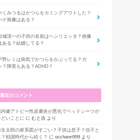
やくみつるはかつらをカミングアウトした？
ハゲ画像はある？
岩城滉一の子供の名前はヘンリエッタ？画像
はある？結婚してる？
平野レミは病気でかつらをかぶってる？ガ
ン？障害もある？ADHD？
最近のコメント
堀内健アトピー性皮膚炎が悪化でベッドシーツが
ひどいことに
に
むと吉
より
麻生太郎の家系図がすごい？子供は息子？信子と
は？戦国時代から続く？
に
occhann999
より