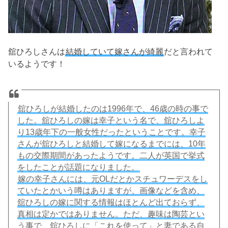
舘ひろしさんは
結婚していて嫁さんが綺麗
だと言われて
いるようです！
舘ひろしが結婚したのは1996年で、46歳の時の事で
した。舘ひろしの嫁は幸子という名で、舘ひろしよ
り13歳年下の一般女性だったということです。幸子
さんが舘ひろしと結婚して嫁になるまでには、10年
もの交際期間があったようです。二人が英国で挙式
をしたことが話題になりました。
嫁の幸子さんには、元OLだとかスチュワーデスをし
ていたとかいう噂はありますが、画像などを含め、
舘ひろしの嫁に関する情報はほとんど出ておらず、
真相は定かではありません。ただ、趣味は陶芸とい
う事で、舘ひろしに「これを使って」と妻である自