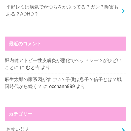
平野レミは病気でかつらをかぶってる？ガン？障害も
ある？ADHD？
最近のコメント
堀内健アトピー性皮膚炎が悪化でベッドシーツがひどい
ことに
に
むと吉
より
麻生太郎の家系図がすごい？子供は息子？信子とは？戦
国時代から続く？
に
occhann999
より
カテゴリー
お笑い芸人