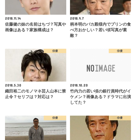
2018.11.14
2018.9.7
佐藤健の妹の名前はちづ？写真や
柄本明のバカ殿様内でプリンの食
画像はある？家族構成は？
べ方おかしい？若い頃写真が素
敵？
俳優
俳優
2018.5.30
2018.10.20
織田裕二のモノマネ芸人山本に禁
竹内力の若い頃の銀行員時代がイ
止令？セリフは？対応は？
ケメン？画像ある？ドラマに出演
してた？
俳優
俳優