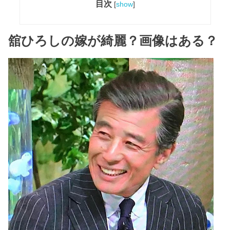
目次
[
show
]
舘ひろしの嫁が綺麗？画像はある？