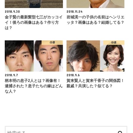
2018.9.30
2018.11.24
金子賢の最新髪型七三がカッコイ
岩城滉一の子供の名前はヘンリエ
イ！後ろの画像はある？作り方
ッタ？画像はある？結婚してる？
は？
俳優
俳優
2018.9.7
2018.9.6
柄本明の息子2人とは？画像有！
賀来賢人と賀来千香子の関係図！
逮捕された？息子たちの嫁はどん
親戚？共演した？似てる？
な人？