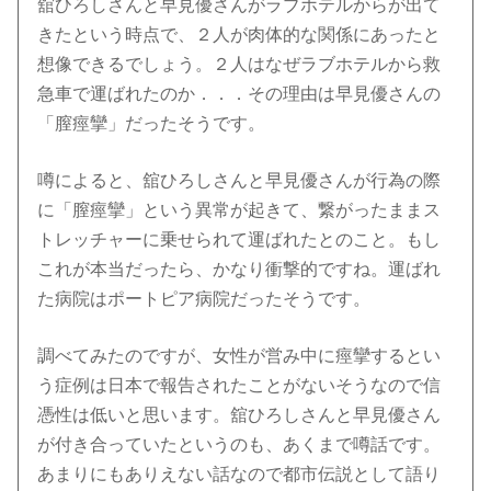
舘ひろしさんと早見優さんがラブホテルからが出て
きたという時点で、２人が肉体的な関係にあったと
想像できるでしょう。２人はなぜラブホテルから救
急車で運ばれたのか．．．その理由は早見優さんの
「膣痙攣」だったそうです。
噂によると、舘ひろしさんと早見優さんが行為の際
に「膣痙攣」という異常が起きて、繋がったままス
トレッチャーに乗せられて運ばれたとのこと。もし
これが本当だったら、かなり衝撃的ですね。運ばれ
た病院はポートピア病院だったそうです。
調べてみたのですが、女性が営み中に痙攣するとい
う症例は日本で報告されたことがないそうなので信
憑性は低いと思います。舘ひろしさんと早見優さん
が付き合っていたというのも、あくまで噂話です。
あまりにもありえない話なので都市伝説として語り