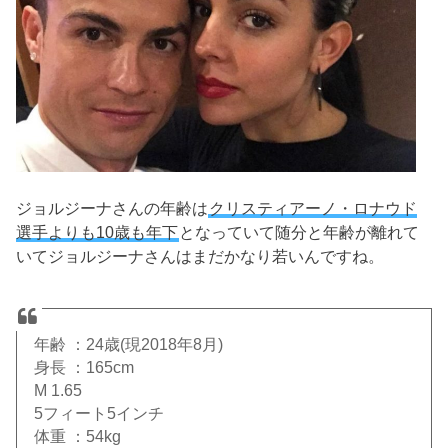
ジョルジーナさんの年齢は
クリスティアーノ・ロナウド
選手よりも10歳も年下
となっていて随分と年齢が離れて
いてジョルジーナさんはまだかなり若いんですね。
年齢 ：24歳(現2018年8月)
身長 ：165cm
M 1.65
5フィート5インチ
体重 ：54kg