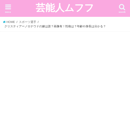
芸能人ムフフ
menu
search
HOME
スポーツ選手
クリスティアーノロナウドの嫁は誰？画像有！性格は？年齢や身長は分かる？