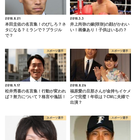
2018.8.21
2018.3.3
本田圭佑の名言集！のびしろ？ネ
井上尚弥の嫁(咲弥)の顔がかわい
タになる？ミランで？ブラジル
い！画像あり！子供はいるの？
で？
スポーツ選手
スポーツ選手
2018.9.17
2018.8.26
松井秀喜の名言集！行動が変われ
福原愛の旦那さんが金持ちイケメ
ば？努力について？格言や逸話！
ンで完璧！年収は？CMに夫婦で
出演？
スポーツ選手
スポーツ選手