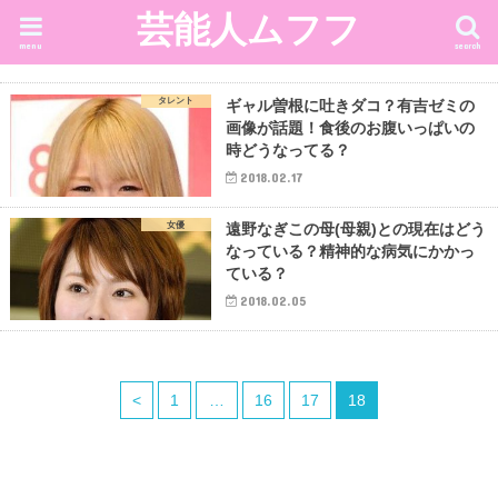
芸能人ムフフ
menu
search
タレント
ギャル曽根に吐きダコ？有吉ゼミの
画像が話題！食後のお腹いっぱいの
時どうなってる？
2018.02.17
女優
遠野なぎこの母(母親)との現在はどう
なっている？精神的な病気にかかっ
ている？
2018.02.05
<
1
…
16
17
18