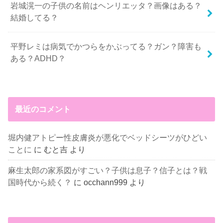
岩城滉一の子供の名前はヘンリエッタ？画像はある？
結婚してる？
平野レミは病気でかつらをかぶってる？ガン？障害も
ある？ADHD？
最近のコメント
堀内健アトピー性皮膚炎が悪化でベッドシーツがひどい
ことに
に
むと吉
より
麻生太郎の家系図がすごい？子供は息子？信子とは？戦
国時代から続く？
に
occhann999
より